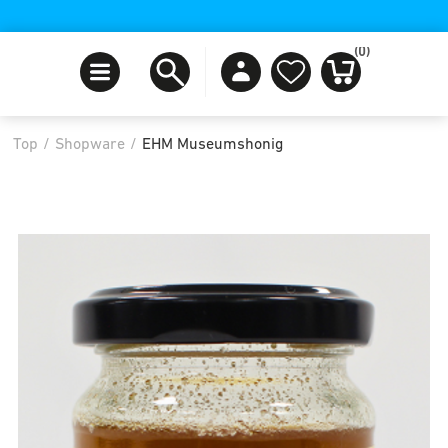
(0)
Top
/
Shopware
/
EHM Museumshonig